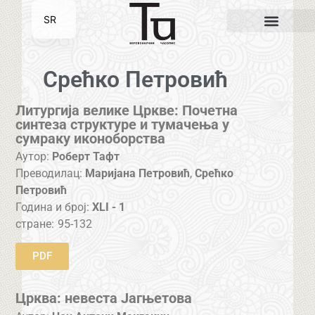
SR
EN
Срећко Петровић
Литургија велике Цркве: Почетна
синтеза структуре и тумачења у
сумраку иконоборства
Аутор:
Роберт Тафт
Преводилац:
Маријана Петровић
,
Срећко
Петровић
Година и број:
XLI - 1
стране:
95-132
PDF
Црква: невеста Јагњетова