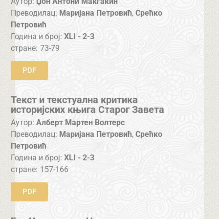
Аутор:
Џон Антони Макгакин
Преводилац:
Маријана Петровић
,
Срећко
Петровић
Година и број:
XLI - 2-3
стране:
73-79
PDF
Текст и текстуална критика
историјских књига Старог Завета
Аутор:
Алберт Мартен Волтерс
Преводилац:
Маријана Петровић
,
Срећко
Петровић
Година и број:
XLI - 2-3
стране:
157-166
PDF