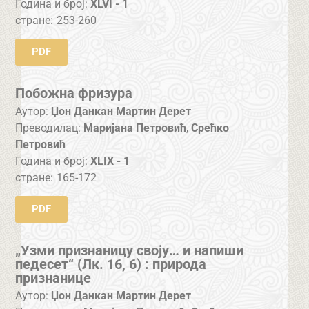
Година и број:
XLVI - 1
стране:
253-260
PDF
Побожна фризура
Аутор:
Џон Данкан Мартин Дерет
Преводилац:
Маријана Петровић
,
Срећко
Петровић
Година и број:
XLIX - 1
стране:
165-172
PDF
„Узми признаницу своју… и напиши
педесет“ (Лк. 16, 6) : природа
признанице
Аутор:
Џон Данкан Мартин Дерет