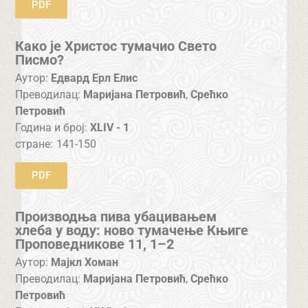
PDF
Како је Христос тумачио Свето
Писмо?
Аутор:
Едвард Ерл Елис
Преводилац:
Маријана Петровић
,
Срећко
Петровић
Година и број:
XLIV - 1
стране:
141-150
PDF
Производња пива убацивањем
хлеба у воду: ново тумачење Књиге
Проповедникове 11, 1–2
Аутор:
Мајкл Хоман
Преводилац:
Маријана Петровић
,
Срећко
Петровић