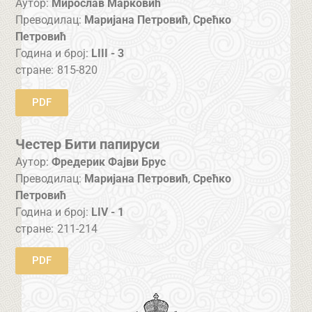
Аутор:
Мирослав Марковић
Преводилац:
Маријана Петровић
,
Срећко
Петровић
Година и број:
LIII - 3
стране:
815-820
PDF
Честер Бити папируси
Аутор:
Фредерик Фајви Брус
Преводилац:
Маријана Петровић
,
Срећко
Петровић
Година и број:
LIV - 1
стране:
211-214
PDF