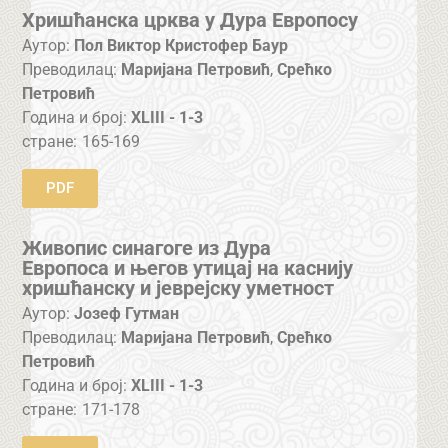
Хришћанска црква у Дура Европосу
Аутор:
Пол Виктор Кристофер Баур
Преводилац:
Маријана Петровић
,
Срећко
Петровић
Година и број:
XLIII - 1-3
стране:
165-169
PDF
Живопис синагоге из Дура
Европоса и његов утицај на каснију
хришћанску и јеврејску уметност
Аутор:
Јозеф Гутман
Преводилац:
Маријана Петровић
,
Срећко
Петровић
Година и број:
XLIII - 1-3
стране:
171-178