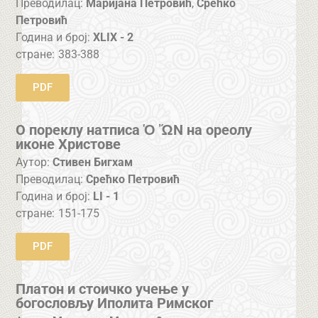
Преводилац:
Маријана Петровић
,
Срећко
Петровић
Година и број:
XLIX - 2
стране:
383-388
PDF
О пореклу натписа Ὁ ὬΝ на ореолу
иконе Христове
Аутор:
Стивен Бигхам
Преводилац:
Срећко Петровић
Година и број:
LI - 1
стране:
151-175
PDF
Платон и стоичко учење у
богословљу Иполита Римског