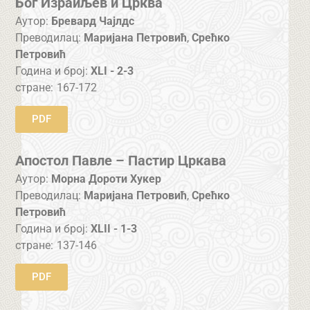
Бог Израиљев и Црква
Аутор:
Бревард Чајлдс
Преводилац:
Маријана Петровић
,
Срећко
Петровић
Година и број:
XLI - 2-3
стране:
167-172
PDF
Апостол Павле – Пастир Цркава
Аутор:
Морна Дороти Хукер
Преводилац:
Маријана Петровић
,
Срећко
Петровић
Година и број:
XLII - 1-3
стране:
137-146
PDF