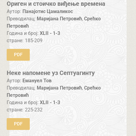
Ориген и стоичко виђење времена
Аутор:
Панајотис Цамаликос
Преводилац:
Маријана Петровић
,
Срећко
Петровић
Година и број:
XLII - 1-3
стране:
185-209
PDF
Неке напомене уз Септуагинту
Аутор:
Емануел Тов
Преводилац:
Маријана Петровић
,
Срећко
Петровић
Година и број:
XLII - 1-3
стране:
225-232
PDF