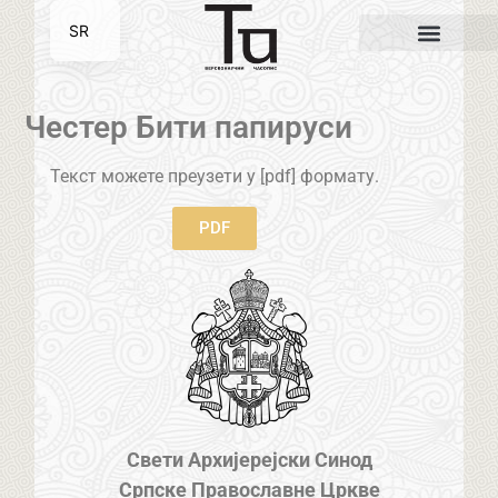
SR
EN
Честер Бити папируси
Текст можете преузети у [pdf] формату.
PDF
Свети Архијерејски Синод
Српске Православне Цркве