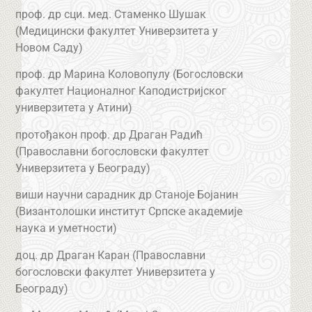
проф. др сци. мед. Стаменко Шушак
(Медицински факултет Универзитета у
Новом Саду)
проф. др Марина Коловопулу (Богословски
факултет Националног Каподистријског
универзитета у Атини)
протођакон проф. др Драган Радић
(Православни богословски факултет
Универзитета у Београду)
виши научни сарадник др Станоје Бојанин
(Византолошки институт Српске академије
наука и уметности)
доц. др Драган Каран (Православни
богословски факултет Универзитета у
Београду)