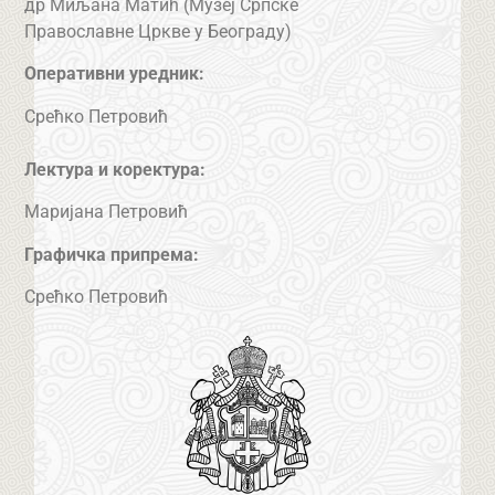
др Миљана Матић (Музеј Српске
Православне Цркве у Београду)
Оперативни уредник:
Срећко Петровић
Лектура и коректура:
Маријана Петровић
Графичка припрема:
Срећко Петровић