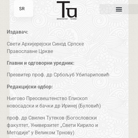
SR
EN
Издавач:
Свети Архијерејски Синод Српске
Православне Цркве
Главни и одговорни уредник:
Презвитер проф. др Србољуб Убипариповић
Редакцијски одбор:
Његово Преосвештенство Епископ
новосадски и бачки др Иринеј (Буловић)
проф. др Свилен Тутеков (Богословски
факултет, Универзитет „Свети Кирило и
Методије“ у Великом Трнову)