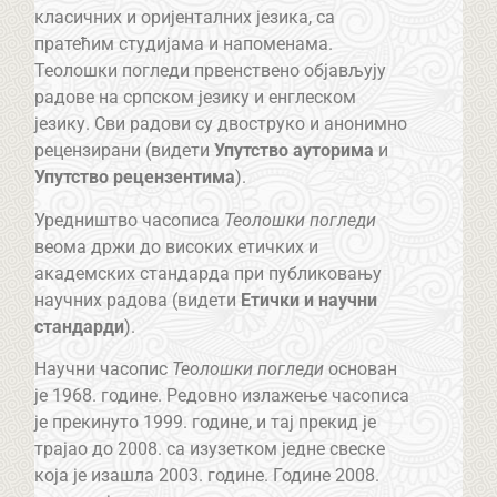
класичних и оријенталних језика, са
пратећим студијама и напоменама.
Теолошки погледи првенствено објављују
радове на српском језику и енглеском
језику. Сви радови су двоструко и анонимно
рецензирани (видети
Упутство ауторима
и
Упутство рецензентима
).
Уредништво часописа
Теолошки погледи
веома држи до високих етичких и
академских стандарда при публиковању
научних радова (видети
Етички и научни
стандарди
).
Научни часопис
Теолошки погледи
основан
је 1968. године. Редовно излажење часописа
је прекинуто 1999. године, и тај прекид је
трајао до 2008. са изузетком једне свеске
која је изашла 2003. године. Године 2008.