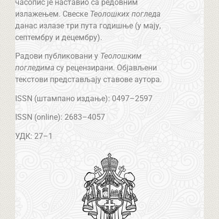
часопис је наставио са редовним
излажењем. Свеске
Теолошких погледа
данас излазе три пута годишње (у мају,
септембру и децембру).
Радови публиковани у
Теолошким
погледима
су рецензирани. Објављени
текстови представљају ставове аутора.
ISSN (штампано издање): 0497–2597
ISSN (online): 2683–4057
УДК: 27–1