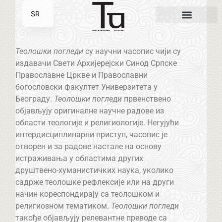
SR
EN
Теолошки погледи
су научни часопис чији су
издавачи Свети Архијерејски Синод Српске
Православне Цркве и Православни
богословски факултет Универзитета у
Београду.
Теолошки погледи
првенствено
објављују оригиналне научне радове из
области теологије и религиологије. Негујући
интердисциплинарни приступ, часопис је
отворен и за радове настале на основу
истраживања у областима других
друштвено-хуманистичких наука, уколико
садрже теолошке рефлексије или на други
начин кореспондирају са теолошком и
религиозном тематиком.
Теолошки погледи
такође објављују релевантне преводе са