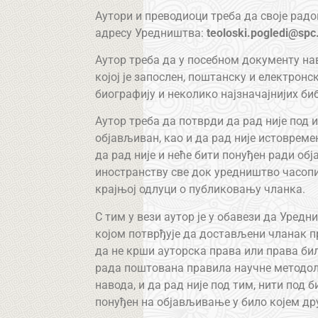
Аутори и преводиоци треба да своје рад
адресу Уредништва:
teoloski.pogledi@spc
Аутор треба да у посебном документу нав
којој је запослен, поштанску и електронс
биографију и неколико најзначајнијих би
Аутор треба да потврди да рад није под 
објављиван, као и да рад није истоврем
да рад није и неће бити понуђен ради о
иностранству све док уредништво часоп
крајњој одлуци o публиковању чланка.
С тим у вези аутор је у обавези да Уред
којом потврђује да достављени чланак 
да не крши ауторска права или права бил
рада поштована правила научне методоло
навода, и да рад није под тим, нити под
понуђен на објављивање у било којем др