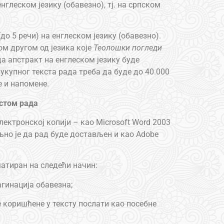
енглеском језику (обавезно), тј. на српском
(до 5 речи) на енглеском језику (обавезно).
ом другом од језика које
Теолошки погледи
а апстракт на енглеском језику буде
укупног текста рада треба да буде до 40.000
е и напомене.
кстом рада
лектронској копији – као Microsoft Word 2003
жељно је да рад буде достављен и као Adobe
матиран на следећи начин:
агинација обавезна;
 коришћене у тексту послати као посебне