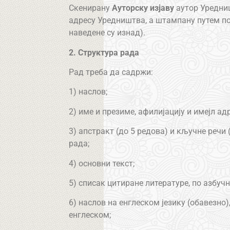
Скенирану
Ауторску изјаву
аутор Уредни
адресу Уредништва, а штампану путем по
наведене су изнад).
2. Структура рада
Рад треба да садржи:
1) наслов;
2) име и презиме, афилијацију и имејл ад
3) апстракт (до 5 редова) и кључне речи 
рада;
4) основни текст;
5) списак цитиране литературе, по азбу
6) наслов на енглеском језику (обавезно),
енглеском;