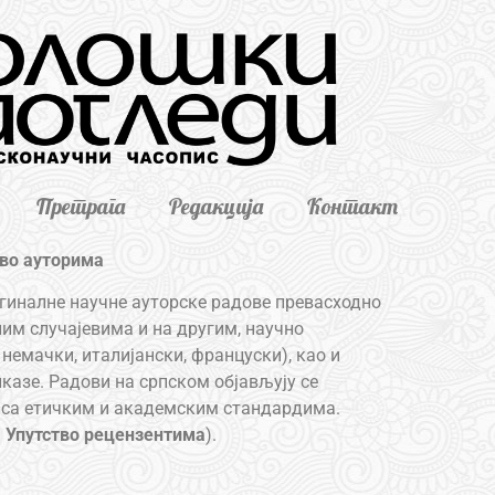
Претрага
Редакција
Контакт
тво ауторима
гиналне научне ауторске радове превасходно
бним случајевима и на другим, научно
немачки, италијански, француски), као и
иказе. Радови на српском објављују се
у са етичким и академским стандардима.
и
Упутство рецензентима
).