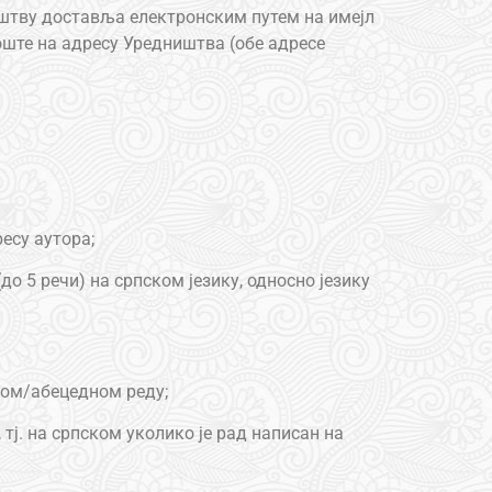
штву доставља електронским путем на имејл
ште на адресу Уредништва (обе адресе
ресу аутора;
(до 5 речи) на српском језику, односно језику
чном/абецедном реду;
 тј. на српском уколико је рад написан на