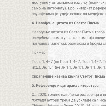
доступне у штампаном издању (новински
само на интернету). Број интернет рефер
случајевима (студије везане за медијско
4. Навођење цитата из Светог Писма
Навођење цитата из Светог Писма треба 
следећем формату: са тачком која следи
поглавља, запетом, размаком и бројем с
Пример:
Пост. 1, 4–7 (не Пост 1, 4–7, Пост 1:4–7, П
итд.), Јн. 1, 1 (не Јн 1,1, Јн 1:1, Јн 1 1, Јн. 1
Скраћенице назива књига Светог Писма
5. Референце и цитирана литература
Од 2020. године навођење референци и л
погледи
аутори треба да ускладе са Чикаг
Chicago University Press, 2010), 16. или 