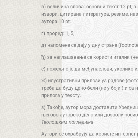
в) величина слова: основни текст 12 pt, 
извори, цитирана литература, резиме, на
аутора 10 pt;
г) проред: 1, 5;
д) напомене се дају у дну стране (footnote
ђ) за наглашавање се користи италик (не
е) пожељно је да међунаслови, уколико их им
ж) илустративни прилози уз радове (фото
треба да буду црно-бели (не у боји!) и с
прилога у тексту.
з) Такође, аутор мора доставити Уредниш
његово ауторско дело или дозволу носи
Теолошким погледима
.
Аутори се охрабрују да користе интернет 