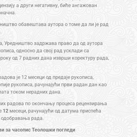
ензију а други негативну, биће ангажован
оначна.
ништво обавештава аутора о томе да ли је рад
.
ја, Уредништво задржава право да од аутора
описа, односно да свој рад усклади са
 року од 7 радних дана изврши коректуру рада,
адова је 12 месеци од предаје рукописа,
пије рукописа, рачунајући први радан дан као
лата током нерадних дана.
них радова по окончању процеса рецензирања
је
12
месеци, рачунајући од датума приспећа
а одобравања рада.
ви за часопис Теолошки погледи