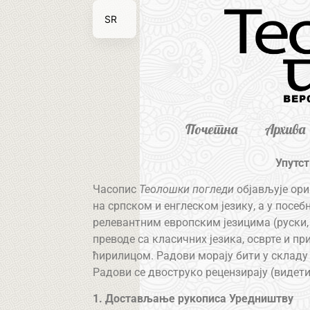
SR
EN
Почетна
Архива
Упутс
Часопис
Теолошки погледи
објављује ори
на српском и енглеском језику, а у посе
релевантним европским језицима (руски, 
преводе са класичних језика, осврте и пр
ћирилицом. Радови морају бити у склад
Радови се двоструко рецензирају (видет
1. Достављање рукописа Уредништву