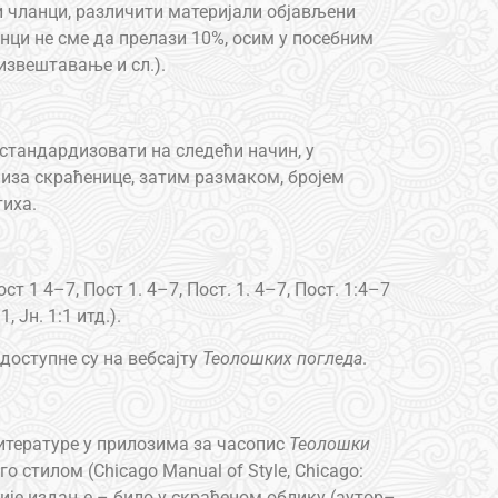
 чланци, различити материјали објављени
енци не сме да прелази 10%, осим у посебним
 извештавање и сл.).
стандардизовати на следећи начин, у
 иза скраћенице, затим размаком, бројем
тиха.
ост 1 4–7, Пост 1. 4–7, Пост. 1. 4–7, Пост. 1:4–7
.1, Јн. 1:1 итд.).
доступне су на вебсајту
Теолошких погледа
.
итерaтуре у прилозима за часопис
Теолошки
о стилом (Chicago Manual of Style, Chicago:
новије издање – било у скраћеном облику (аутор–