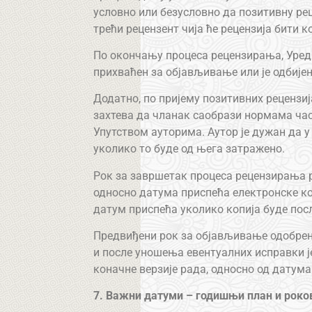
условно или безусловно да позитивну рец
трећи рецензент чија ће рецензија бити к
По окончању процеса рецензирања, Уред
прихваћен за објављивање или је одбијен
Додатно, по пријему позитивних рецензи
захтева да чланак саобрази нормама час
Упутством ауторима. Аутор је дужан да у
уколико то буде од њега затражено.
Рок за завршетак процеса рецензирања р
односно датума приспећа електронске ко
датум приспећа уколико копија буде пос
Предвиђени рок за објављивање одобре
и после уношења евентуалних исправки 
коначне верзије рада, односно од датум
7. Важни датуми – годишњи план и роко