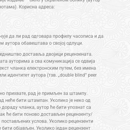
нотама). Корисна адреса:
чује да ли рад одговара профилу часописа и да
ом аутора обавештава о својој одлуци.
редништво доставља двојици рецензената.
ата ауторима а сва комуникација се одвија
текст чланка електронским путем, без имена
и идентитет аутора (тзв. „double blind“ peer
но прихвате, рад је примљен за штампу.
ад неће бити штампан. Уколико је неко од
 дораду чланка, аутор ће бити упознат са
ак ће бити поново достављен рецензенту/
 постављених услова. Уколико рецензенти
 бити објављен. Уколико један рецензент