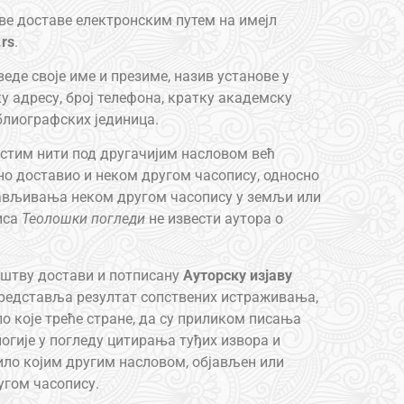
ове доставе електронским путем на имејл
.rs
.
еде своје име и презиме, назив установе у
ку адресу, број телефона, кратку академску
блиографских јединица.
истим нити под другачијим насловом већ
ено доставио и неком другом часопису, односно
бјављивања неком другом часопису у земљи или
иса
Теолошки погледи
не извести аутора о
ништву достави и потписану
Ауторску изјаву
представља резултат сопствених истраживања,
о које треће стране, да су приликом писања
гије у погледу цитирања туђих извора и
 било којим другим насловом, објављен или
угом часопису.