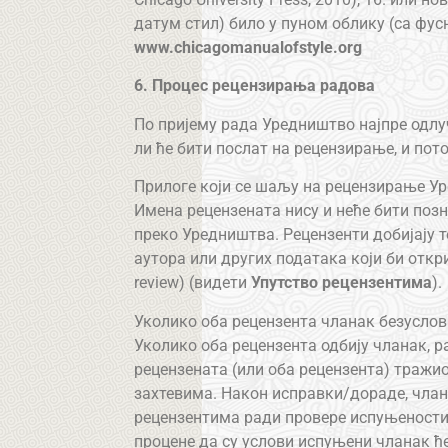
датум стил) било у пуном облику (са фус
www.chicagomanualofstyle.org
6. Процес рецензирања радова
По пријему рада Уредништво најпре одлу
ли ће бити послат на рецензирање, и пот
Прилоге који се шаљу на рецензирање У
Имена рецензената нису и неће бити позн
преко Уредништва. Рецензенти добијају 
аутора или других података који би открил
review) (видети
Упутство рецензентима
).
Уколико оба рецензента чланак безуслов
Уколико оба рецензента одбију чланак, р
рецензената (или оба рецензента) тражио
захтевима. Након исправки/дораде, члан
рецензентима ради провере испуњености
процене да су услови испуњени чланак ће