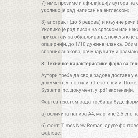
7) име, презиме и афилијацију аутора на 
уколико је рад написан на енглеском;
8) апстракт (до 5 редова) и кључне речи 
Уколико је рад писан на српском или нек
прихватају за објављивање, пожељно је д
опширнији, до 1/10 дужине чланка. Обим 
словних знакова, рачунајући ту и размак
3. Техничке карактеристике фајла са те
Аутори треба да своје радове доставе у е
документ, у .doc или .rtf екстензији. По
Systems Inc. документ, у .pdf екстензији.
Фајл са текстом рада треба да буде фор
а) величина папира А4; маргине 2,5 cm; п
б) фонт: Times New Roman; друге фонтове
фајлове;