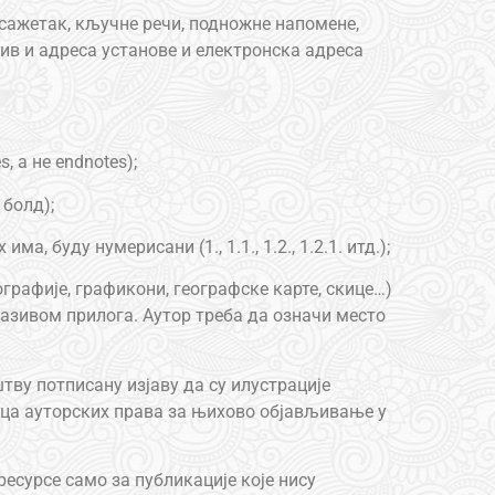
a сажетак, кључне речи, подножне напомене,
зив и адреса установе и електронска адреса
s, а не endnotes);
 болд);
а, буду нумерисани (1., 1.1., 1.2., 1.2.1. итд.);
графије, графикони, географске карте, скице…)
а називом прилога. Аутор треба да означи место
тву потписану изјаву да су илустрације
оца ауторских права за њихово објављивање у
ресурсе само за публикације које нису