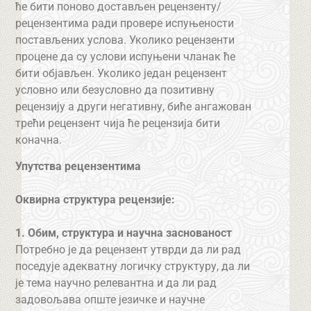
ће бити поново достављен рецензенту/
рецензентима ради провере испуњености
постављених услова. Уколико рецензенти
процене да су услови испуњени чланак ће
бити објављен. Уколико један рецензент
условно или безусловно да позитивну
рецензију а други негативну, биће ангажован
трећи рецензент чија ће рецензија бити
коначна.
Упутства рецензентима
Оквирна структура рецензије:
1. Обим, структура и научна заснованост
Потребно је да рецензент утврди да ли рад
поседује адекватну логичку структуру, да ли
је тема научно релевантна и да ли рад
задовољава опште језичке и научне