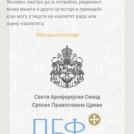
Уколико сматра да је потребно, рецензент
може изнети и друге сугестије и примедбе
које могу утицати на квалитет рада или
оцену квалитета.
Образац рецензије
Свети Архијерејски Синод
Српске Православне Цркве