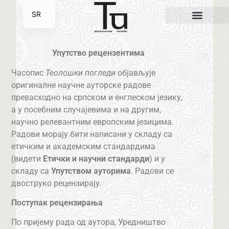
SR
EN
Упутство рецензентима
Часопис
Теолошки погледи
објављује
оригиналне научне ауторске радове
превасходно на српском и енглеском језику,
а у посебним случајевима и на другим,
научно релевантним европским језицима.
Радови морају бити написани у складу са
етичким и академским стандардима
(видети
Етички и научни стандарди
) и у
складу са
Упутством ауторима
. Радови се
двоструко рецензирају.
Поступак рецензирања
По пријему рада од аутора, Уредништво