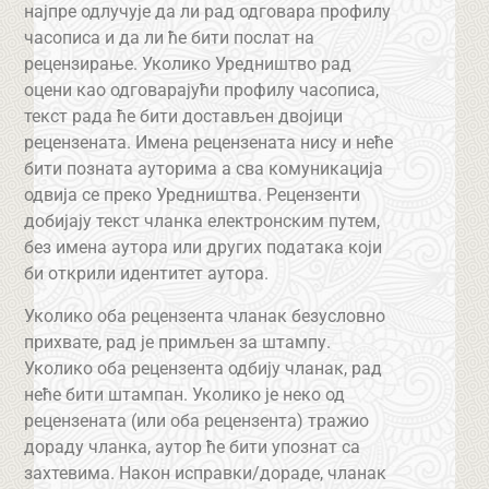
најпре одлучује да ли рад одговара профилу
часописа и да ли ће бити послат на
рецензирање. Уколико Уредништво рад
оцени као одговарајући профилу часописа,
текст рада ће бити достављен двојици
рецензената. Имена рецензената нису и неће
бити позната ауторима а сва комуникација
одвија се преко Уредништва. Рецензенти
добијају текст чланка електронским путем,
без имена аутора или других података који
би открили идентитет аутора.
Уколико оба рецензента чланак безусловно
прихвате, рад је примљен за штампу.
Уколико оба рецензента одбију чланак, рад
неће бити штампан. Уколико је неко од
рецензената (или оба рецензента) тражио
дораду чланка, аутор ће бити упознат са
захтевима. Након исправки/дораде, чланак