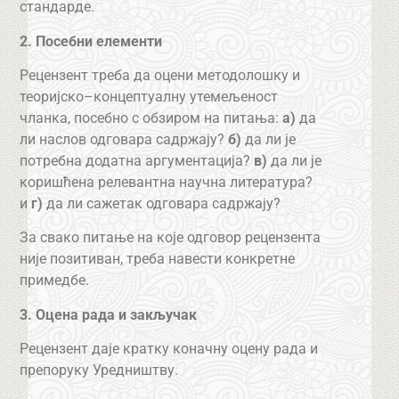
стандарде.
2. Посебни елементи
Рецензент треба да оцени методолошку и
теоријско–концептуалну утемељеност
чланка, посебно с обзиром на питања:
а)
да
ли наслов одговара садржају?
б)
да ли је
потребна додатна аргументација?
в)
да ли је
коришћена релевантна научна литература?
и
г)
да ли сажетак одговара садржају?
За свако питање на које одговор рецензента
није позитиван, треба навести конкретне
примедбе.
3. Оцена рада и закључак
Рецензент даје кратку коначну оцену рада и
препоруку Уредништву.