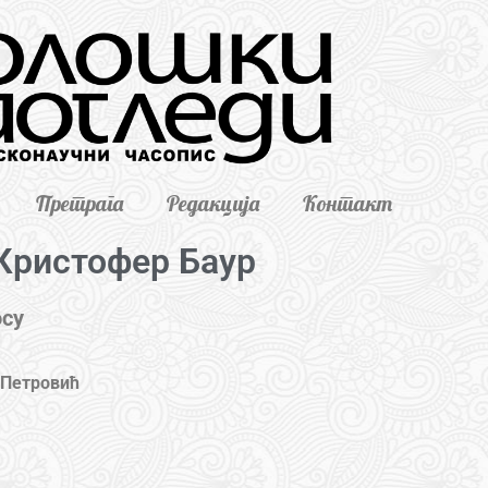
Претрага
Редакција
Контакт
Кристофер Баур
осу
 Петровић