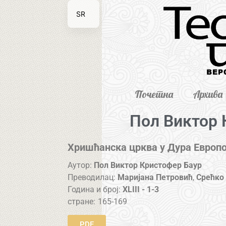
SR
EN
Почетна
Архива
Пол Виктор 
Хришћанска црква у Дура Европ
Аутор:
Пол Виктор Кристофер Баур
Преводилац:
Маријана Петровић
,
Срећко
Година и број:
XLIII - 1-3
стране:
165-169
PDF