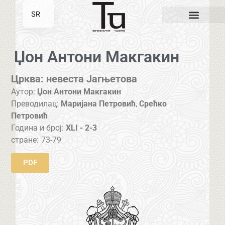
SR
EN
Џон Антони Макгакин
Црква: невеста Јагњетова
Аутор:
Џон Антони Макгакин
Преводилац:
Маријана Петровић
,
Срећко
Петровић
Година и број:
XLI - 2-3
стране:
73-79
PDF