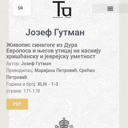
SR
EN
Јозеф Гутман
Живопис синагоге из Дура
Европоса и његов утицај на каснију
хришћанску и јеврејску уметност
Аутор:
Јозеф Гутман
Преводилац:
Маријана Петровић
,
Срећко
Петровић
Година и број:
XLIII - 1-3
стране:
171-178
PDF