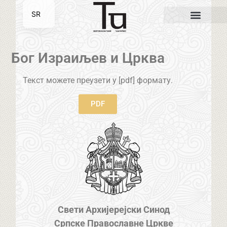
SR
EN
Бог Израиљев и Црква
Текст можете преузети у [pdf] формату.
PDF
Свети Архијерејски Синод
Српске Православне Цркве