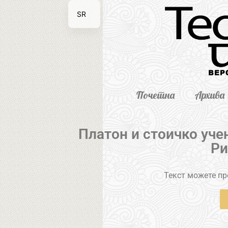
SR
EN
Почетна
Архива
Платон и стоичко уч
Ри
Текст можете пре