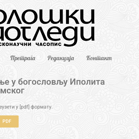
Претрага
Редакција
Контакт
ење у богословљу Иполита
мског
узети у [pdf] формату.
PDF