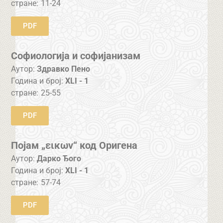
стране:
11-24
PDF
Софиологија и софијанизам
Аутор:
Здравко Пено
Година и број:
XLI - 1
стране:
25-55
PDF
Појам „εικων“ код Оригена
Аутор:
Дарко Ђого
Година и број:
XLI - 1
стране:
57-74
PDF