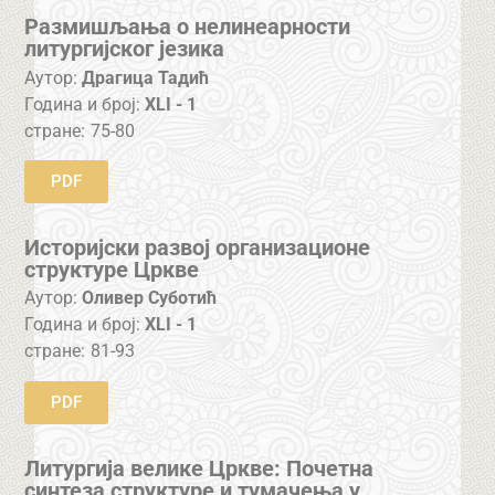
Размишљања о нелинеарности
литургијског језика
Аутор:
Драгица Тадић
Година и број:
XLI - 1
стране:
75-80
PDF
Историјски развој организационе
структуре Цркве
Аутор:
Оливер Суботић
Година и број:
XLI - 1
стране:
81-93
PDF
Литургија велике Цркве: Почетна
синтеза структуре и тумачења у