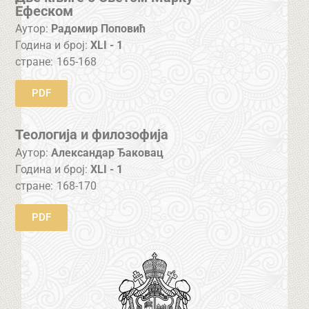
Ефеском
Аутор:
Радомир Поповић
Година и број:
XLI - 1
стране:
165-168
PDF
Теологија и филозофија
Аутор:
Александар Ђаковац
Година и број:
XLI - 1
стране:
168-170
PDF