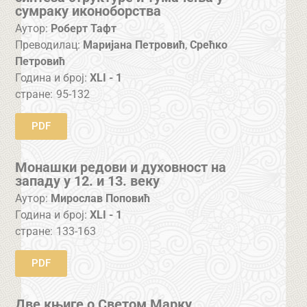
сумраку иконоборства
Аутор:
Роберт Тафт
Преводилац:
Маријана Петровић
,
Срећко
Петровић
Година и број:
XLI - 1
стране:
95-132
PDF
Mонашки редови и духовност на
западу у 12. и 13. веку
Аутор:
Мирослав Поповић
Година и број:
XLI - 1
стране:
133-163
PDF
Две књиге о Светом Марку