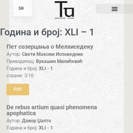
SR
EN
Година и број: XLI – 1
Пет созерцања о Мелхиседеку
Аутор:
Свети Максим Исповедник
Преводилац:
Вукашин Милићевић
Година и број:
XLI - 1
стране:
3-10
PDF
De rebus artium quasi phenomena
apophatica
Аутор:
Давор Џалто
Година и број:
XLI - 1