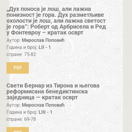
„Дух поноса је лош, али лажна
понизност је горa. Дух разметљиве
охолости је лош, али лажна светост
је гора“: Роберт од Арбрисела и Ред
у Фонтевроу – кратак осврт
Аутор:
Мирослав Поповић
Година и број:
LII - 1
стране:
75-82
PDF
Свети Бернар из Тирона и његова
реформисана бенедиктинска
заједница — кратак осврт
Аутор:
Мирослав Поповић
Година и број:
LIII - 1
стране:
69-78