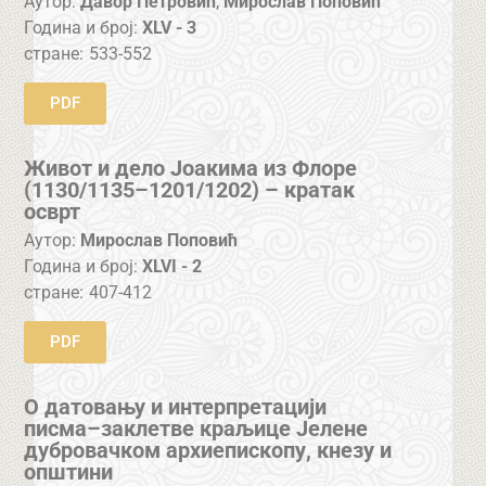
Аутор:
Давор Петровић
,
Мирослав Поповић
Година и број:
XLV - 3
стране:
533-552
PDF
Живот и дело Јоакима из Флоре
(1130/1135–1201/1202) – кратак
осврт
Аутор:
Мирослав Поповић
Година и број:
XLVI - 2
стране:
407-412
PDF
О датовању и интерпретацији
писма–заклетве краљице Јелене
дубровачком архиепископу, кнезу и
општини