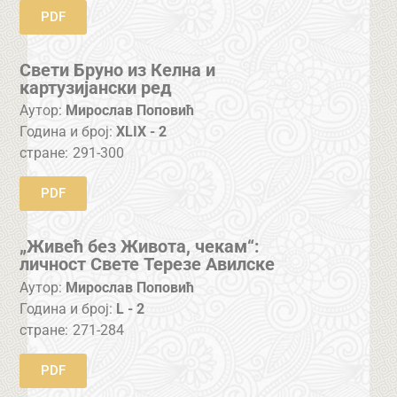
PDF
Свети Бруно из Келна и
картузијански ред
Аутор:
Мирослав Поповић
Година и број:
XLIX - 2
стране:
291-300
PDF
„Живећ без Живота, чекам“:
личност Свете Терезе Авилске
Аутор:
Мирослав Поповић
Година и број:
L - 2
стране:
271-284
PDF