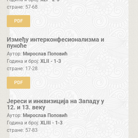
стране:
57-68
PDF
Између интерконфесионализма и
пуноће
Аутор:
Мирослав Поповић
Година и број:
XLII - 1-3
стране:
17-28
PDF
Јереси и инквизиција на Западу у
12. и 13. веку
Аутор:
Мирослав Поповић
Година и број:
XLIII - 1-3
стране:
57-83