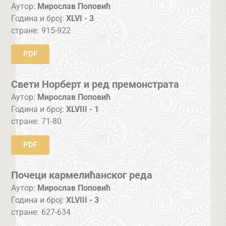
Аутор:
Мирослав Поповић
Година и број:
XLVI - 3
стране:
915-922
PDF
Свети Норберт и ред премонстрата
Аутор:
Мирослав Поповић
Година и број:
XLVIII - 1
стране:
71-80
PDF
Почеци кармелићанског реда
Аутор:
Мирослав Поповић
Година и број:
XLVIII - 3
стране:
627-634