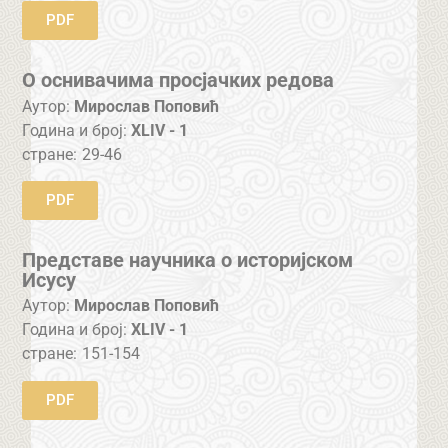
PDF
О оснивачима просјачких редова
Аутор:
Мирослав Поповић
Година и број:
XLIV - 1
стране:
29-46
PDF
Представе научника о историјском
Исусу
Аутор:
Мирослав Поповић
Година и број:
XLIV - 1
стране:
151-154
PDF