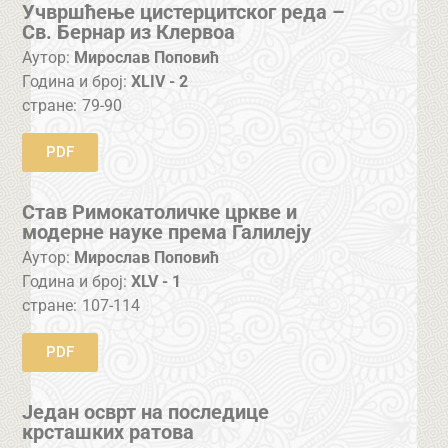
Учвршћење цистерцитског реда –
Св. Бернар из Клервоа
Аутор:
Мирослав Поповић
Година и број:
XLIV - 2
стране:
79-90
PDF
Став Римокатоличке цркве и
модерне науке према Галилеју
Аутор:
Мирослав Поповић
Година и број:
XLV - 1
стране:
107-114
PDF
Један осврт на последице
крсташких ратова