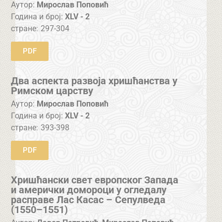
Аутор:
Мирослав Поповић
Година и број:
XLV - 2
стране:
297-304
PDF
Два аспекта развоја хришћанства у
Римском царству
Аутор:
Мирослав Поповић
Година и број:
XLV - 2
стране:
393-398
PDF
Хришћански свет европског Запада
и амерички домороци у огледалу
расправе Лас Касас – Сепулведа
(1550–1551)