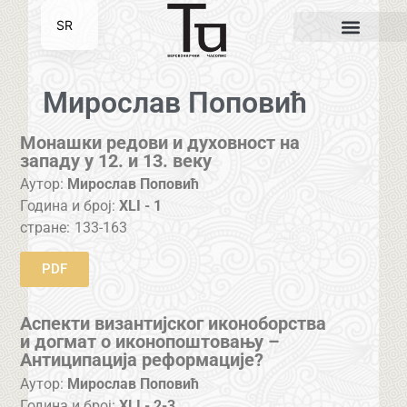
SR
EN
Мирослав Поповић
Mонашки редови и духовност на
западу у 12. и 13. веку
Аутор:
Мирослав Поповић
Година и број:
XLI - 1
стране:
133-163
PDF
Аспекти византијског иконоборства
и догмат о иконопоштовању –
Антиципација реформације?
Аутор:
Мирослав Поповић
Година и број:
XLI - 2-3