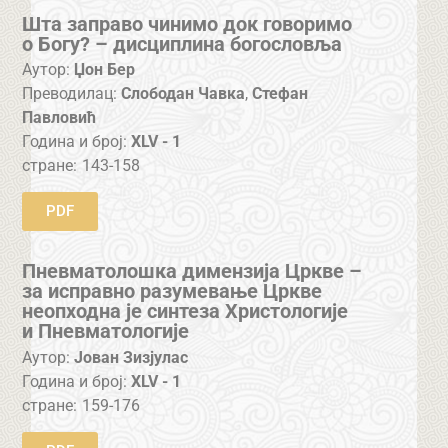
Шта заправо чинимо док говоримо
о Богу? – дисциплина богословља
Аутор:
Џон Бер
Преводилац:
Слободан Чавка
,
Стефан
Павловић
Година и број:
XLV - 1
стране:
143-158
PDF
Пневматолошка димензија Цркве –
за исправно разумевање Цркве
неопходна је синтеза Христологије
и Пневматологије
Аутор:
Јован Зизјулас
Година и број:
XLV - 1
стране:
159-176