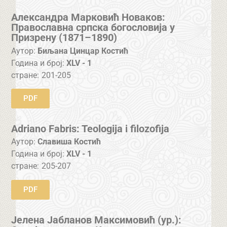
Александра Марковић Новаков:
Православна српска богословија у
Призрену (1871–1890)
Аутор:
Биљана Цинцар Костић
Година и број:
XLV - 1
стране:
201-205
PDF
Adriano Fabris: Teologija i filozofija
Аутор:
Славиша Костић
Година и број:
XLV - 1
стране:
205-207
PDF
Јелена Јабланов Максимовић (ур.):