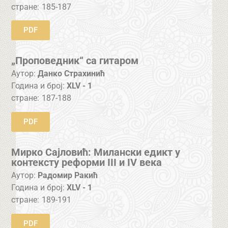
стране:
185-187
PDF
„Проповедник“ са гитаром
Аутор:
Данко Страхинић
Година и број:
XLV - 1
стране:
187-188
PDF
Мирко Сајловић: Милански едикт у
контексту реформи III и IV века
Аутор:
Радомир Ракић
Година и број:
XLV - 1
стране:
189-191
PDF