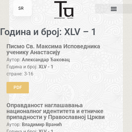
SR
EN
Година и број: XLV – 1
Писмо Св. Максима Исповедника
ученику Анастасију
Аутор:
Александар Ђаковац
Година и број:
XLV - 1
стране:
3-16
PDF
Оправданост наглашавања
националног идентитета и етничке
припадности у Православној Цркви
Аутор:
Владимир Вранић
Година и број:
XLV - 1