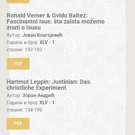
Ronald Verner & Gvido Baltez:
Fascinantni Isus: šta zaista možemo
znati o Isusu
Аутор:
Јован Благојевић
Година и број:
XLV - 1
стране:
192-193
PDF
Hartmut Leppin: Justinian: Das
christliche Experiment
Аутор:
Зоран Андрић
Година и број:
XLV - 1
стране:
194-196
PDF