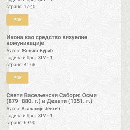
стране:
17-40
PDF
Икона као средство визуелне
комуникације
Аутор:
Жељко Ђурић
Година и број:
XLV - 1
стране:
41-68
PDF
Свети Васељенски Сабори: Осми
(879–880. г.) и Девети (1351. г.)
Аутор:
Атанасије Јевтић
Година и број:
XLV - 1
стране:
69-90