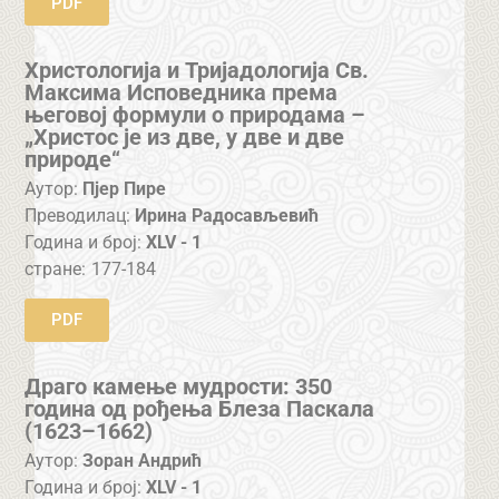
PDF
Христологија и Тријадологија Св.
Максима Исповедника према
његовој формули о природама –
„Христос је из две, у две и две
природе“
Аутор:
Пјер Пире
Преводилац:
Ирина Радосављевић
Година и број:
XLV - 1
стране:
177-184
PDF
Драго камење мудрости: 350
година од рођења Блеза Паскала
(1623–1662)
Аутор:
Зоран Андрић
Година и број:
XLV - 1