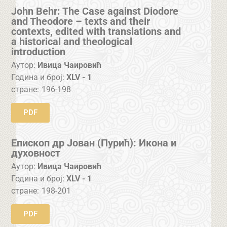
John Behr: The Case against Diodore
and Theodore – texts and their
contexts, edited with translations and
a historical and theological
introduction
Аутор:
Ивица Чаировић
Година и број:
XLV - 1
стране:
196-198
PDF
Епископ др Јован (Пурић): Икона и
духовност
Аутор:
Ивица Чаировић
Година и број:
XLV - 1
стране:
198-201
PDF