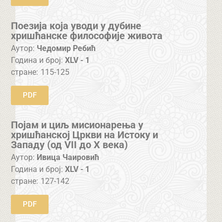
Поезија која уводи у дубине
хришћанске философије живота
Аутор:
Чедомир Ребић
Година и број:
XLV - 1
стране:
115-125
PDF
Појам и циљ мисионарења у
хришћанској Цркви на Истоку и
Западу (од VII до X века)
Аутор:
Ивица Чаировић
Година и број:
XLV - 1
стране:
127-142
PDF