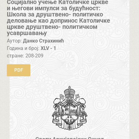
Социјално учење Католичке цркве
и његови импулси за будућност:
Школа за друштвено- политичко
деловање као допринос Католичке
цркве друштвено- политичком
усавршавању
Аутор:
Данко Страхинић
Година и број:
XLV - 1
стране:
208-209
PDF