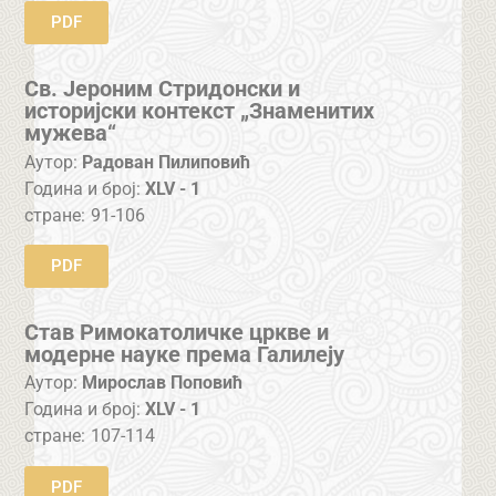
PDF
Св. Јероним Стридонски и
историјски контекст „Знаменитих
мужева“
Аутор:
Радован Пилиповић
Година и број:
XLV - 1
стране:
91-106
PDF
Став Римокатоличке цркве и
модерне науке према Галилеју
Аутор:
Мирослав Поповић
Година и број:
XLV - 1
стране:
107-114
PDF