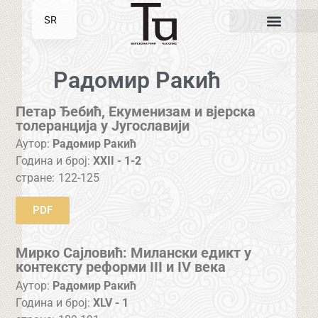
SR
EN
Радомир Ракић
Петар Ђебић, Екуменизам и вјерска
толеранција у Југославији
Аутор:
Радомир Ракић
Година и број:
XXII - 1-2
стране:
122-125
PDF
Мирко Сајловић: Милански едикт у
контексту реформи III и IV века
Аутор:
Радомир Ракић
Година и број:
XLV - 1