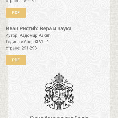
стране:
189-191
PDF
Иван Ристић: Вера и наука
Аутор:
Радомир Ракић
Година и број:
XLVI - 1
стране:
291-293
PDF
Свети Архијерејски Синод