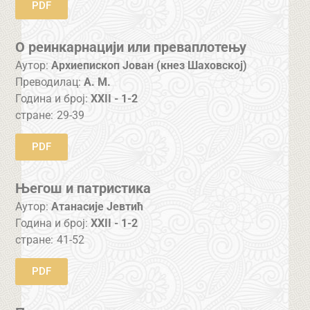
PDF
О реинкарнацији или преваплотењу
Аутор:
Архиепископ Јован (кнез Шаховској)
Преводилац:
А. М.
Година и број:
XXII - 1-2
стране:
29-39
PDF
Његош и патристика
Аутор:
Атанасије Јевтић
Година и број:
XXII - 1-2
стране:
41-52
PDF