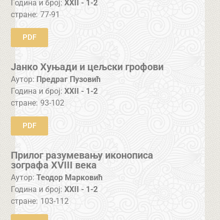
Година и број:
XXII - 1-2
стране:
77-91
PDF
Јанко Хуњади и цељски грофови
Аутор:
Предраг Пузовић
Година и број:
XXII - 1-2
стране:
93-102
PDF
Прилог разумевању иконописа
зографа XVIII века
Аутор:
Теодор Марковић
Година и број:
XXII - 1-2
стране:
103-112