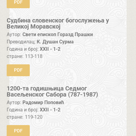
PDF
Судбина словенског богослужења у
Великој Моравској
Аутор:
Свети епископ Горазд Прашки
Преводилац:
К. Душан Сурма
Година и број:
XXII - 1-2
стране:
113-118
PDF
1200-та годишњица Седмог
Васељенског Сабора (787-1987)
Аутор:
Радомир Поповић
Година и број:
XXII - 1-2
стране:
119-120
PDF