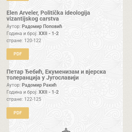
Elen Arveler, Politička ideologija
vizantijskog carstva
Аутор:
Радомир Поповић
Година и број:
XXII - 1-2
стране:
120-122
PDF
Петар Ђебић, Екуменизам и вјерска
толеранција у Југославији
Аутор:
Радомир Ракић
Година и број:
XXII - 1-2
стране:
122-125
PDF