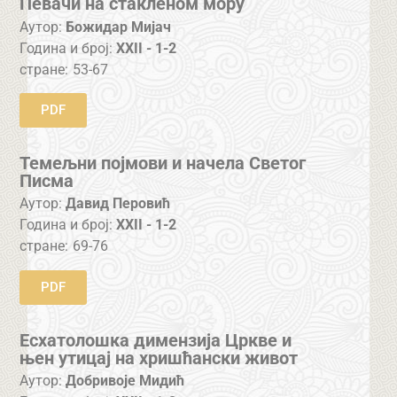
Певачи на стакленом мору
Аутор:
Божидар Мијач
Година и број:
XXII - 1-2
стране:
53-67
PDF
Темељни појмови и начела Светог
Писма
Аутор:
Давид Перовић
Година и број:
XXII - 1-2
стране:
69-76
PDF
Есхатолошка димензија Цркве и
њен утицај на хришћански живот
Аутор:
Добривоје Мидић