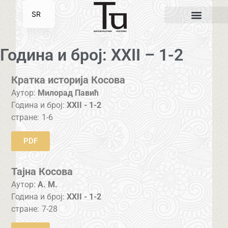
SR
EN
Година и број: XXII – 1-2
Кратка историја Косова
Аутор:
Милорад Павић
Година и број:
XXII - 1-2
стране:
1-6
PDF
Тајна Косова
Аутор:
А. М.
Година и број:
XXII - 1-2
стране:
7-28