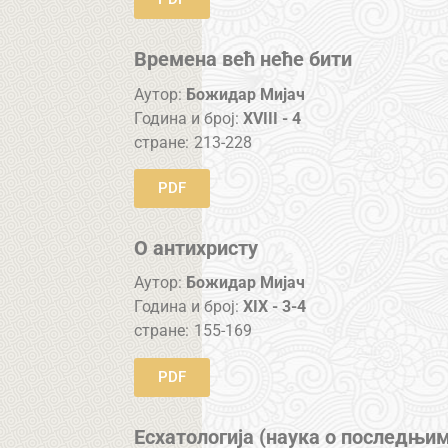
Времена већ неће бити
Аутор:
Божидар Мијач
Година и број:
XVIII - 4
стране:
213-228
PDF
О антихристу
Аутор:
Божидар Мијач
Година и број:
XIX - 3-4
стране:
155-169
PDF
Есхатологија (наука о последњи