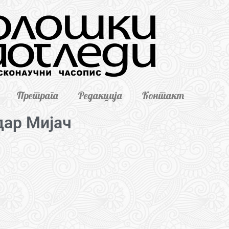
Претрага
Редакција
Контакт
ар Мијач