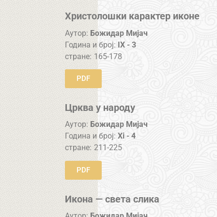
Христолошки карактер иконе
Аутор:
Божидар Мијач
Година и број:
IX - 3
стране:
165-178
PDF
Црква у народу
Аутор:
Божидар Мијач
Година и број:
Xi - 4
стране:
211-225
PDF
Икона — света слика
Аутор:
Божидар Мијач