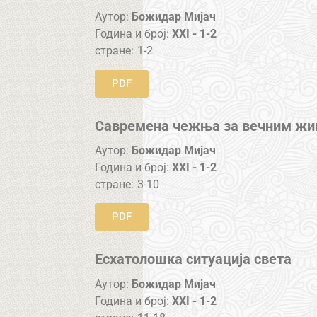
Аутор:
Божидар Мијач
Година и број:
XXI - 1-2
стране:
1-2
PDF
Савремена чежња за вечним жи
Аутор:
Божидар Мијач
Година и број:
XXI - 1-2
стране:
3-10
PDF
Есхатолошка ситуација света
Аутор:
Божидар Мијач
Година и број:
XXI - 1-2