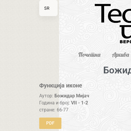
SR
EN
Почетна
Архива
Божид
Функција иконе
Аутор:
Божидар Мијач
Година и број:
VII - 1-2
стране:
66-77
PDF