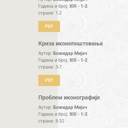
Година и број:
XIII - 1-2
стране:
1-2
PDF
Криза иконопоштовања
Аутор:
Божидар Мијач
Година и број:
XIII - 1-2
стране:
3-7
PDF
Проблем иконографије
Аутор:
Божидар Мијач
Година и број:
XIII - 1-2
стране:
8-32