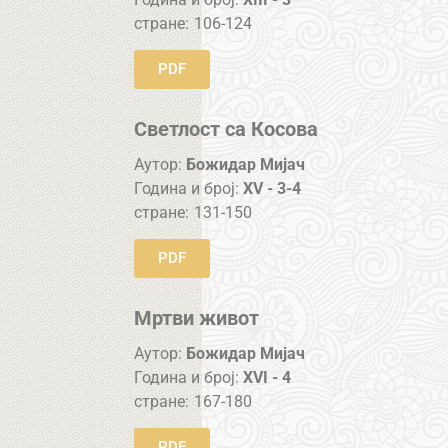
стране:
106-124
PDF
Светлост са Косова
Аутор:
Божидар Мијач
Година и број:
XV - 3-4
стране:
131-150
PDF
Мртви живот
Аутор:
Божидар Мијач
Година и број:
XVI - 4
стране:
167-180
PDF