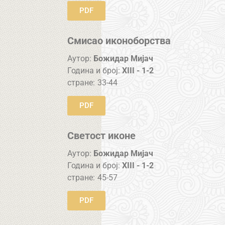
PDF
Смисао иконоборства
Аутор:
Божидар Мијач
Година и број:
XIII - 1-2
стране:
33-44
PDF
Светост иконе
Аутор:
Божидар Мијач
Година и број:
XIII - 1-2
стране:
45-57
PDF