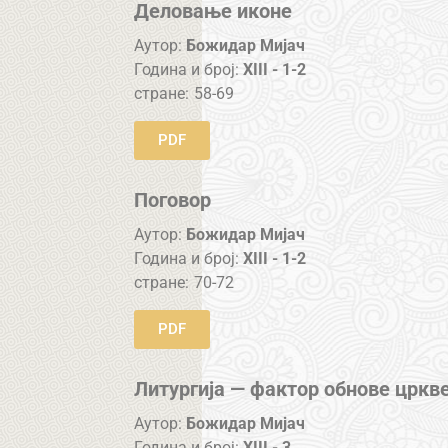
Деловање иконе
Аутор:
Божидар Мијач
Година и број:
XIII - 1-2
стране:
58-69
PDF
Поговор
Аутор:
Божидар Мијач
Година и број:
XIII - 1-2
стране:
70-72
PDF
Литургија — фактор обнове цркв
Аутор:
Божидар Мијач
Година и број:
XIII - 3