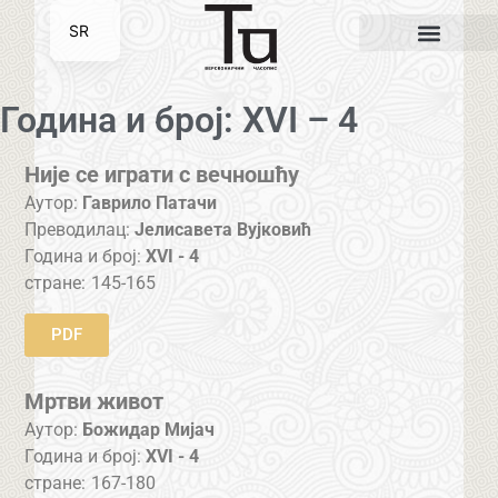
SR
EN
Година и број: XVI – 4
Није се играти с вечношћу
Аутор:
Гаврило Патачи
Преводилац:
Јелисавета Вујковић
Година и број:
XVI - 4
стране:
145-165
PDF
Мртви живот
Аутор:
Божидар Мијач
Година и број:
XVI - 4
стране:
167-180