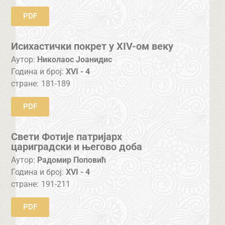
PDF
Исихастички покрет у XIV-ом веку
Аутор:
Николаос Јоанидис
Година и број:
XVI - 4
стране:
181-189
PDF
Свети Фотије патријарх
цариградски и његово доба
Аутор:
Радомир Поповић
Година и број:
XVI - 4
стране:
191-211
PDF