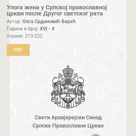
Улога жена у Српској православној
цркви после Другог светског рата
Аутор:
Олга Срдановић-Бараћ
Година и број:
XVI - 4
стране:
213-222
PDF
Свети Архијерејски Синод
Српске Православне Цркве