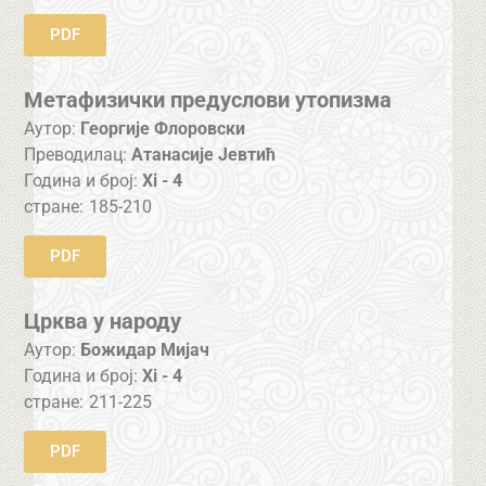
PDF
Метафизички предуслови утопизма
Аутор:
Георгије Флоровски
Преводилац:
Атанасије Јевтић
Година и број:
Xi - 4
стране:
185-210
PDF
Црква у народу
Аутор:
Божидар Мијач
Година и број:
Xi - 4
стране:
211-225
PDF