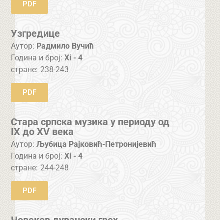
PDF
Узгредице
Аутор:
Радмило Вучић
Година и број:
Xi - 4
стране:
238-243
PDF
Стара српска музика у периоду од
IX до XV века
Аутор:
Љубица Рајковић-Петронијевић
Година и број:
Xi - 4
стране:
244-248
PDF
Човеков дувански грех