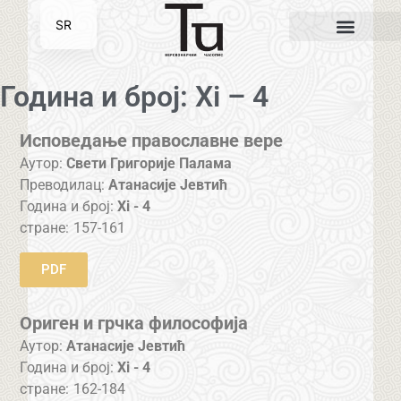
SR
EN
Година и број: Xi – 4
Исповедање православне вере
Аутор:
Свети Григорије Палама
Преводилац:
Атанасије Јевтић
Година и број:
Xi - 4
стране:
157-161
PDF
Ориген и грчка философија
Аутор:
Атанасије Јевтић
Година и број:
Xi - 4
стране:
162-184