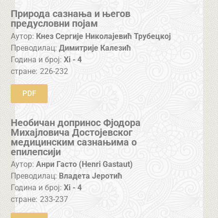
Природа сазнања и његов
предусловни појам
Аутор:
Кнез Сергије Николајевић Трубецкој
Преводилац:
Димитрије Калезић
Година и број:
Xi - 4
стране:
226-232
PDF
Необичан допринос Фјодора
Михајловича Достојевског
медицинским сазнањима о
епилепсији
Аутор:
Анри Гасто (Henri Gastaut)
Преводилац:
Владета Јеротић
Година и број:
Xi - 4
стране:
233-237