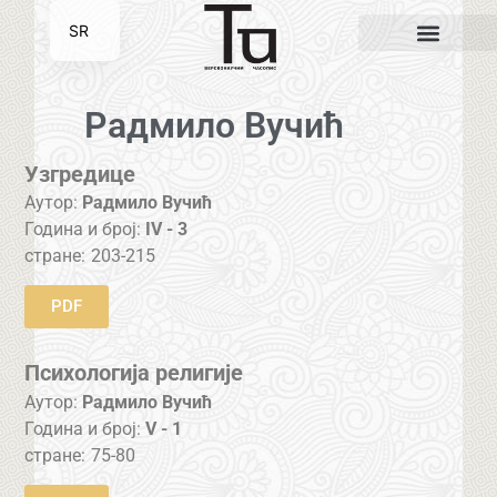
SR
EN
Радмило Вучић
Узгредице
Аутор:
Радмило Вучић
Година и број:
IV - 3
стране:
203-215
PDF
Психологија религије
Аутор:
Радмило Вучић
Година и број:
V - 1
стране:
75-80