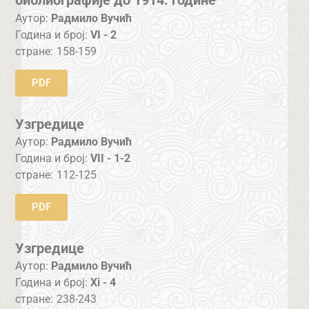
библиографије до 1914. године
Аутор:
Радмило Вучић
Година и број:
VI - 2
стране:
158-159
PDF
Узгредице
Аутор:
Радмило Вучић
Година и број:
VII - 1-2
стране:
112-125
PDF
Узгредице
Аутор:
Радмило Вучић
Година и број:
Xi - 4
стране:
238-243