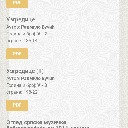
PDF
Узгредице
Аутор:
Радмило Вучић
Година и број:
V - 2
стране:
135-141
PDF
Узгредице (II)
Аутор:
Радмило Вучић
Година и број:
V - 3
стране:
198-221
PDF
Оглед српске музичке