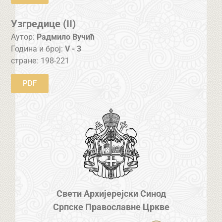
Узгредице (II)
Аутор:
Радмило Вучић
Година и број:
V - 3
стране:
198-221
PDF
Свети Архијерејски Синод
Српске Православне Цркве