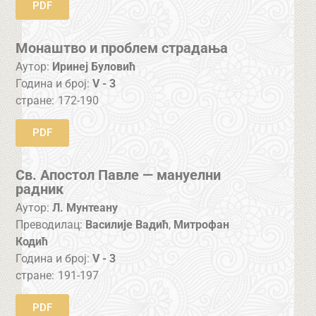
PDF
Монаштво и проблем страдања
Аутор:
Иринеј Буловић
Година и број:
V - 3
стране:
172-190
PDF
Св. Апостол Павле — мануелни
радник
Аутор:
Л. Мунтеану
Преводилац:
Василије Вадић
,
Митрофан
Кодић
Година и број:
V - 3
стране:
191-197
PDF