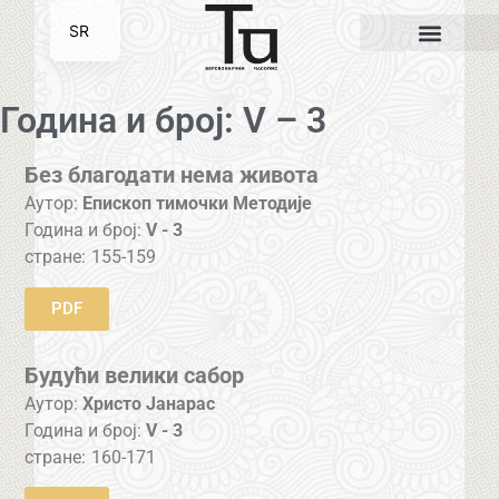
SR
EN
Година и број: V – 3
Без благодати нема живота
Аутор:
Епископ тимочки Методије
Година и број:
V - 3
стране:
155-159
PDF
Будући велики сабор
Аутор:
Христо Јанарас
Година и број:
V - 3
стране:
160-171