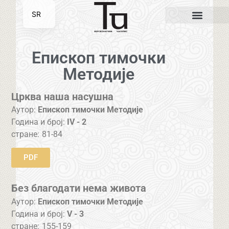
SR
EN
Епископ тимочки
Методије
Црква наша насушна
Аутор:
Епископ тимочки Методије
Година и број:
IV - 2
стране:
81-84
PDF
Без благодати нема живота
Аутор:
Епископ тимочки Методије
Година и број:
V - 3
стране:
155-159