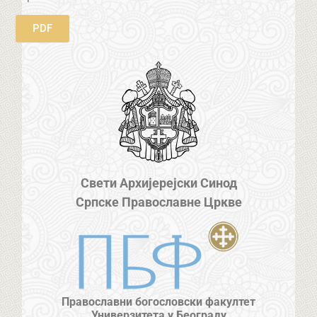
PDF
Свети Архијерејски Синод
Српске Православне Цркве
Православни богословски факултет
Универзитета у Београду