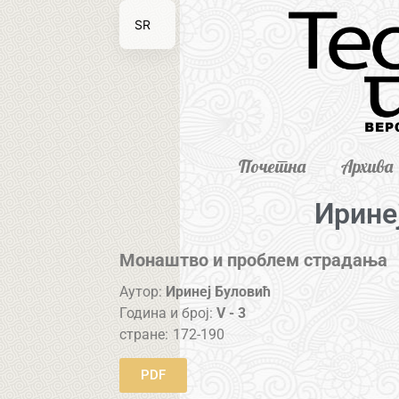
SR
EN
Почетна
Архива
Ирине
Монаштво и проблем страдања
Аутор:
Иринеј Буловић
Година и број:
V - 3
стране:
172-190
PDF