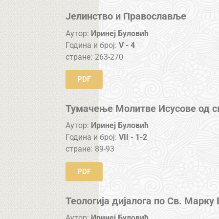
Јелинство и Православље
Аутор:
Иринеј Буловић
Година и број:
V - 4
стране:
263-270
PDF
Тумачење Молитве Исусове од с
Аутор:
Иринеј Буловић
Година и број:
VII - 1-2
стране:
89-93
PDF
Теологија дијалога по Св. Марку
Аутор:
Иринеј Буловић