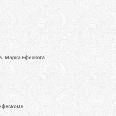
в. Марка Ефескога
 Ефескоме