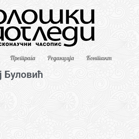
Претрага
Редакција
Контакт
ј Буловић