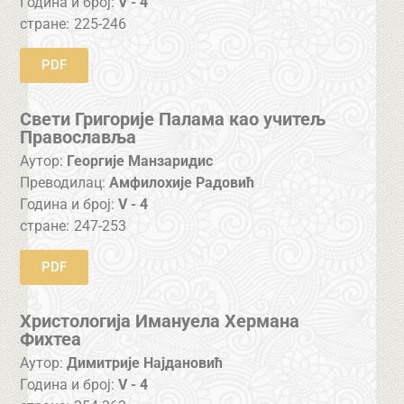
Година и број:
V - 4
стране:
225-246
PDF
Свети Григорије Палама као учитељ
Православља
Аутор:
Георгије Манзаридис
Преводилац:
Амфилохије Радовић
Година и број:
V - 4
стране:
247-253
PDF
Христологија Имануела Хермана
Фихтеа
Аутор:
Димитрије Најдановић
Година и број:
V - 4