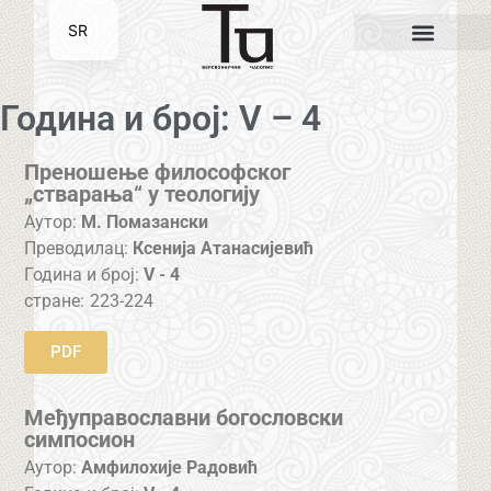
SR
EN
Година и број: V – 4
Преношење философског
„стварања“ у теологију
Аутор:
М. Помазански
Преводилац:
Ксенија Атанасијевић
Година и број:
V - 4
стране:
223-224
PDF
Међуправославни богословски
симпосион
Аутор:
Амфилохије Радовић