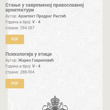
Стање у савременој православној
архитектури
Аутор:
Архитект Предраг Ристић
Година и број:
V - 4
стране:
284-287
PDF
Психологија у етици
Аутор:
Жарко Гавриловић
Година и број:
V - 4
стране:
288-304
PDF