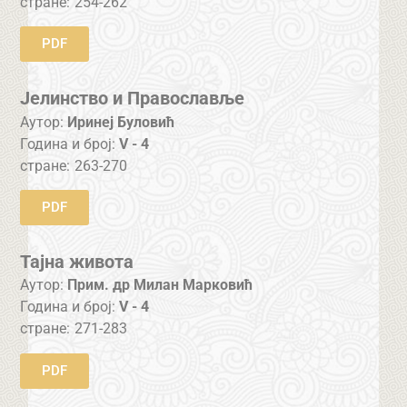
стране:
254-262
PDF
Јелинство и Православље
Аутор:
Иринеј Буловић
Година и број:
V - 4
стране:
263-270
PDF
Тајна живота
Аутор:
Прим. др Милан Марковић
Година и број:
V - 4
стране:
271-283
PDF