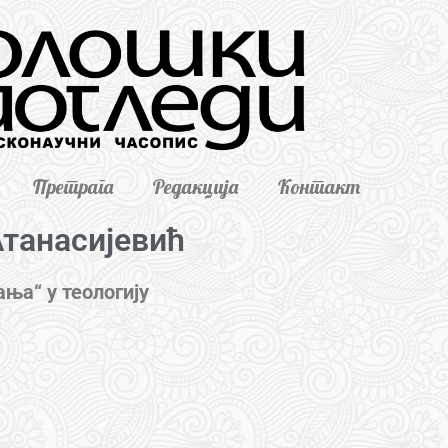
Претрага
Редакција
Контакт
Атанасијевић
ња“ у теологију