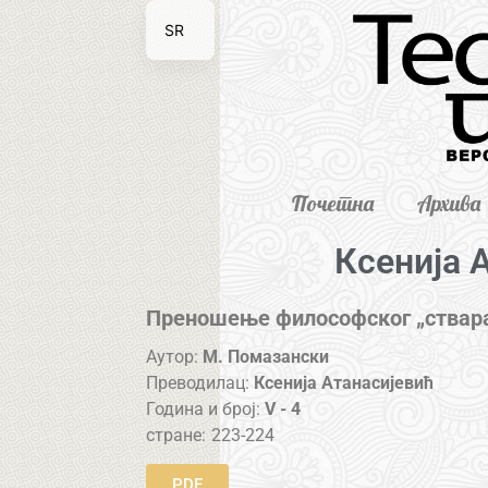
SR
EN
Почетна
Архива
Ксенија 
Преношење философског „ствара
Аутор:
М. Помазански
Преводилац:
Ксенија Атанасијевић
Година и број:
V - 4
стране:
223-224
PDF