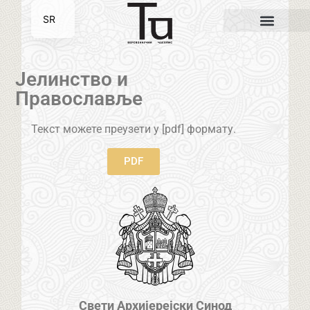
SR
EN
Јелинство и
Православље
Текст можете преузети у [pdf] формату.
PDF
Свети Архијерејски Синод