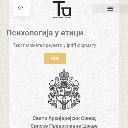
SR
EN
Психологија у етици
Текст можете преузети у [pdf] формату.
PDF
Свети Архијерејски Синод
Српске Православне Цркве