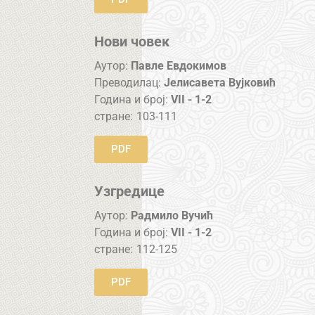
Нови човек
Аутор:
Павле Евдокимов
Преводилац:
Јелисавета Вујковић
Година и број:
VII - 1-2
стране:
103-111
PDF
Узгредице
Аутор:
Радмило Вучић
Година и број:
VII - 1-2
стране:
112-125
PDF