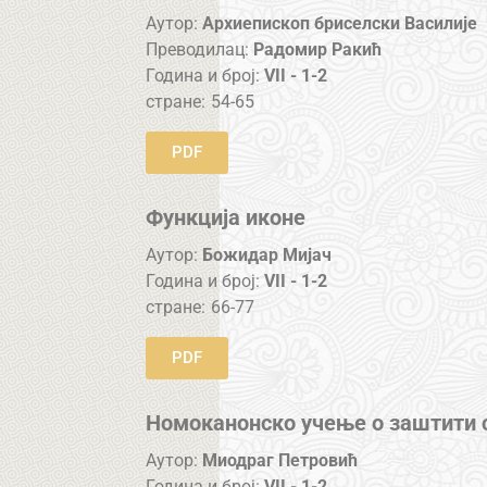
Аутор:
Архиепископ бриселски Василије
Преводилац:
Радомир Ракић
Година и број:
VII - 1-2
стране:
54-65
PDF
Функција иконе
Аутор:
Божидар Мијач
Година и број:
VII - 1-2
стране:
66-77
PDF
Номоканонско учење о заштити 
Аутор:
Миодраг Петровић
Година и број:
VII - 1-2