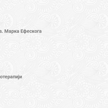
в. Марка Ефескога
отерапији