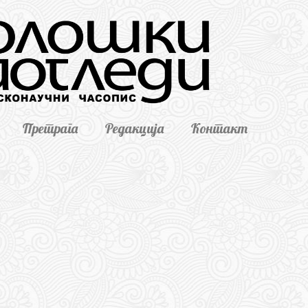
Претрага
Редакција
Контакт