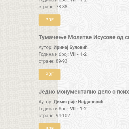
стране:
78-88
PDF
Тумачење Молитве Исусове од с
Аутор:
Иринеј Буловић
Година и број:
VII - 1-2
стране:
89-93
PDF
Једно монументално дело о псих
Аутор:
Димитрије Најдановић
Година и број:
VII - 1-2
стране:
94-102
PDF