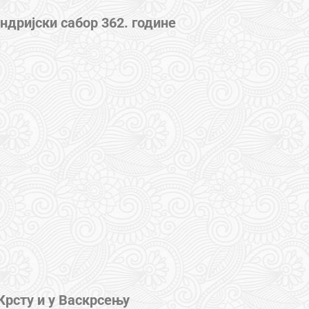
ндријски сабор 362. године
Крсту и у Васкрсењу