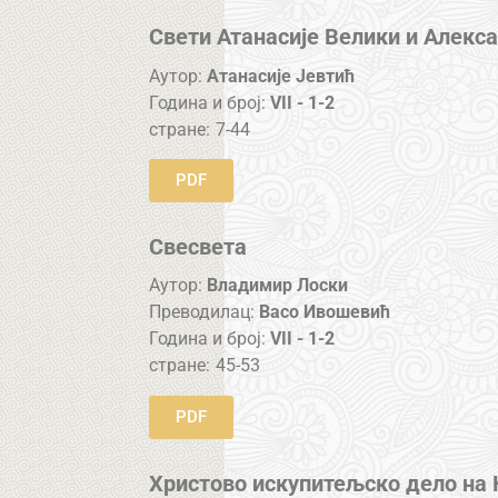
Свети Атанасије Велики и Алекса
Аутор:
Атанасије Јевтић
Година и број:
VII - 1-2
стране:
7-44
PDF
Свесвета
Аутор:
Владимир Лоски
Преводилац:
Васо Ивошевић
Година и број:
VII - 1-2
стране:
45-53
PDF
Христово искупитељско дело на 