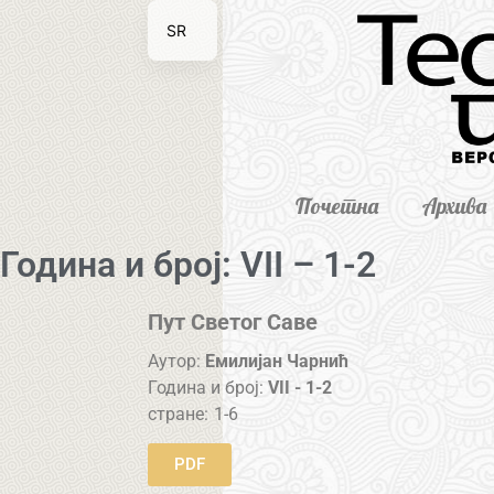
SR
EN
Почетна
Архива
Година и број: VII – 1-2
Пут Светог Саве
Аутор:
Емилијан Чарнић
Година и број:
VII - 1-2
стране:
1-6
PDF