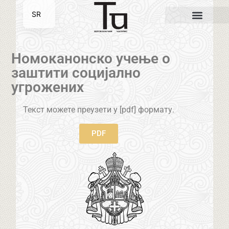
SR
EN
Номоканонско учење о
заштити социјално
угрожених
Текст можете преузети у [pdf] формату.
PDF