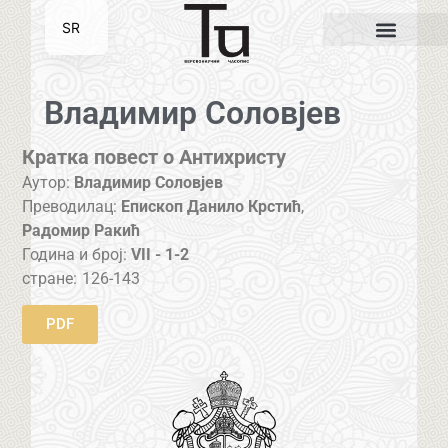
SR
EN
Владимир Соловјев
Кратка повест о Антихристу
Аутор:
Владимир Соловјев
Преводилац:
Епископ Данило Крстић
,
Радомир Ракић
Година и број:
VII - 1-2
стране:
126-143
PDF