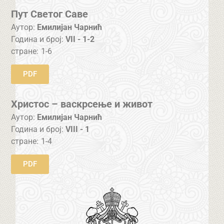
Пут Светог Саве
Аутор:
Емилијан Чарнић
Година и број:
VII - 1-2
стране:
1-6
PDF
Христос – васкрсење и живот
Аутор:
Емилијан Чарнић
Година и број:
VIII - 1
стране:
1-4
PDF