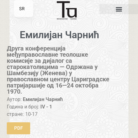
SR
EN
Емилијан Чарнић
Друга конференција
међуправославне теолошке
комисије за дијалог са
старокатолицима — Одржана у
Шамбезију (Женева) у
православном центру Цариградске
патријаршије од 16—24 октобра
1970.
Аутор:
Емилијан Чарнић
Година и број:
IV - 1
стране:
10-17
PDF