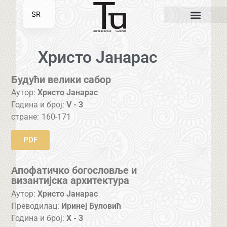
SR
EN
Христо Јанарас
Будући велики сабор
Аутор:
Христо Јанарас
Година и број:
V - 3
стране:
160-171
PDF
Апофатичко богословље и
византијска архитектура
Аутор:
Христо Јанарас
Преводилац:
Иринеј Буловић
Година и број:
X - 3