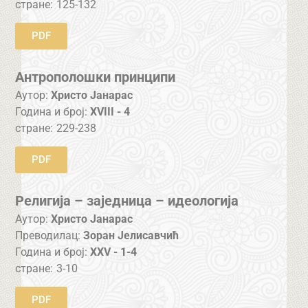
стране:
125-132
PDF
Антрополошки принципи
Аутор:
Христо Јанарас
Година и број:
XVIII - 4
стране:
229-238
PDF
Религија – заједница – идеологија
Аутор:
Христо Јанарас
Преводилац:
Зоран Јелисавчић
Година и број:
XXV - 1-4
стране:
3-10
PDF