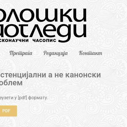
Претрага
Редакција
Контакт
стенцијални а не канонски
облем
узети у [pdf] формату.
PDF