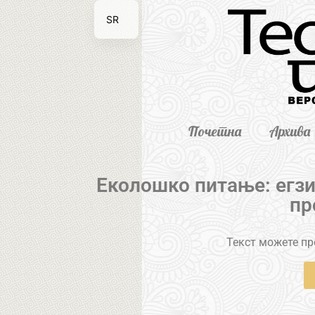
SR
EN
Почетна
Архива
Еколошко питање: егзи
пр
Текст можете пре