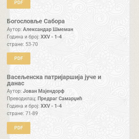
PDF
Богословље Сабора
Аутор:
Александар Шмеман
Година и број:
XXV - 1-4
стране:
53-70
PDF
Васељенска патријаршија јуче и
данас
Аутор:
Јован Мајендорф
Преводилац:
Предраг Самарџић
Година и број:
XXV - 1-4
стране:
71-89
PDF