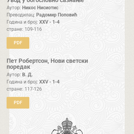
Аутор:
Никос Нисиотис
Преводилац:
Радомир Поповић
Година и број:
XXV - 1-4
стране:
109-116
PDF
Пет Робертсон, Нови светски
поредак
Аутор:
В. Д.
Година и број:
XXV - 1-4
стране:
117-126
PDF