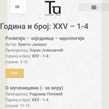
SR
EN
Година и број: XXV – 1-4
Религија – заједница – идеологија
Аутор:
Христо Јанарас
Преводилац:
Зоран Јелисавчић
Година и број:
XXV - 1-4
стране:
3-10
PDF
О мученицима (- за веру)
Преводилац:
Радомир Поповић
Година и број:
XXV - 1-4
стране:
11-15