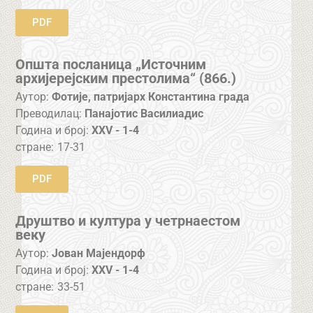
PDF
Општа посланица „Источним
архијерејским престолима“ (866.)
Аутор:
Фотије, патријарх Константина града
Преводилац:
Панајотис Василиадис
Година и број:
XXV - 1-4
стране:
17-31
PDF
Друштво и култура у четрнаестом
веку
Аутор:
Јован Мајендорф
Година и број:
XXV - 1-4
стране:
33-51