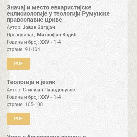
Значај и место евхаристијске
еклисиологије у теологији Румунске
православне цркве
Аутор:
Јован Загрјан
Преводилац:
Митрофан Кодић
Година и број:
XXV - 1-4
стране:
91-104
PDF
Теологија и језик
Аутор:
Стилијан Пападопулос
Година и број:
XXV - 1-4
стране:
105-108
PDF
Увод у богословно сазнање