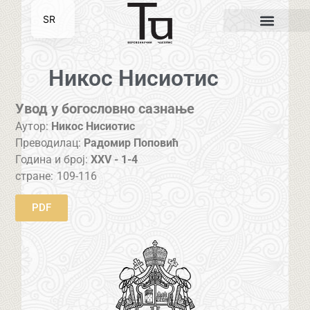
SR
EN
Никос Нисиотис
Увод у богословно сазнање
Аутор:
Никос Нисиотис
Преводилац:
Радомир Поповић
Година и број:
XXV - 1-4
стране:
109-116
PDF