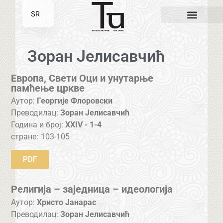
SR
EN
Зоран Јелисавчић
Европа, Свети Оци и унутарње
памћење цркве
Аутор:
Георгије Флоровски
Преводилац:
Зоран Јелисавчић
Година и број:
XXIV - 1-4
стране:
103-105
PDF
Религија – заједница – идеологија
Аутор:
Христо Јанарас
Преводилац:
Зоран Јелисавчић