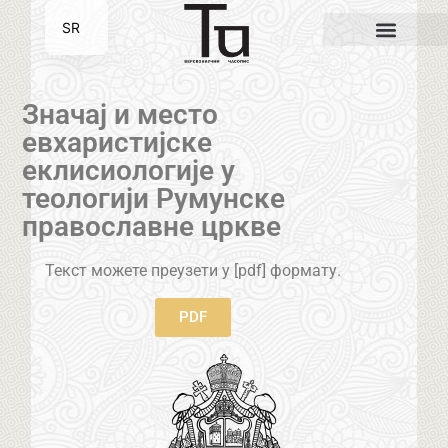
SR
EN
Значај и место
евхаристијске
еклисиологије у
теологији Румунске
православне цркве
Текст можете преузети у [pdf] формату.
PDF