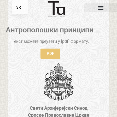
SR
EN
Антрополошки принципи
Текст можете преузети у [pdf] формату.
PDF
Свети Архијерејски Синод
Српске Православне Цркве