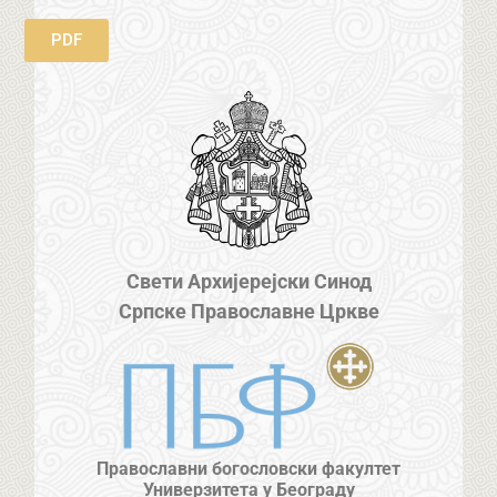
PDF
Свети Архијерејски Синод
Српске Православне Цркве
Православни богословски факултет
Универзитета у Београду