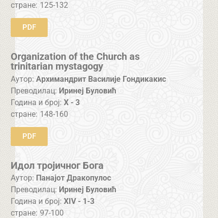
стране:
125-132
PDF
Organization of the Church as
trinitarian mystagogy
Аутор:
Архимандрит Василије Гондикакис
Преводилац:
Иринеј Буловић
Година и број:
X - 3
стране:
148-160
PDF
Идол тројичног Бога
Аутор:
Панајот Дракопулос
Преводилац:
Иринеј Буловић
Година и број:
XIV - 1-3
стране:
97-100