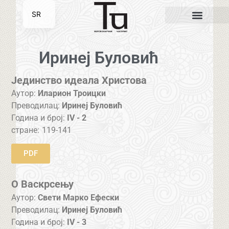
SR
EN
Иринеј Буловић
Јединство идеала Христова
Аутор:
Иларион Троицки
Преводилац:
Иринеј Буловић
Година и број:
IV - 2
стране:
119-141
PDF
О Васкрсењу
Аутор:
Свети Марко Ефески
Преводилац:
Иринеј Буловић
Година и број:
IV - 3