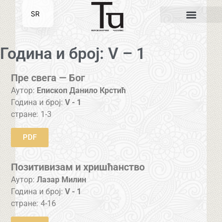
SR
EN
Година и број: V – 1
Пре свега — Бог
Аутор:
Епископ Данило Крстић
Година и број:
V - 1
стране:
1-3
PDF
Позитивизам и хришћанство
Аутор:
Лазар Милин
Година и број:
V - 1
стране:
4-16