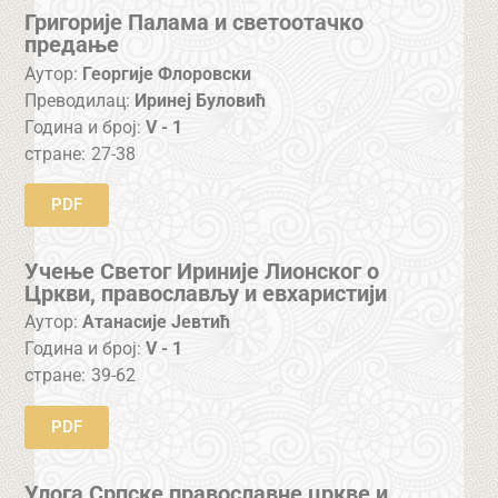
Григорије Палама и светоотачко
предање
Аутор:
Георгије Флоровски
Преводилац:
Иринеј Буловић
Година и број:
V - 1
стране:
27-38
PDF
Учење Светог Ириније Лионског о
Цркви, православљу и евхаристији
Аутор:
Атанасије Јевтић
Година и број:
V - 1
стране:
39-62
PDF
Улога Српске православне цркве и