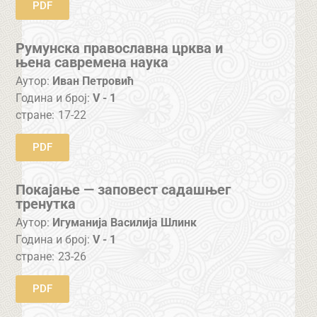
PDF
Румунска православна црква и
њена савремена наука
Аутор:
Иван Петровић
Година и број:
V - 1
стране:
17-22
PDF
Покајање — заповест садашњег
тренутка
Аутор:
Игуманија Василија Шлинк
Година и број:
V - 1
стране:
23-26
PDF