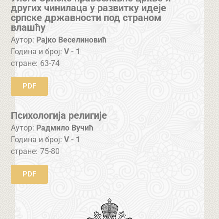
других чинилаца у развитку идеје
српске државности под страном
влашћу
Аутор:
Рајко Веселиновић
Година и број:
V - 1
стране:
63-74
PDF
Психологија религије
Аутор:
Радмило Вучић
Година и број:
V - 1
стране:
75-80
PDF