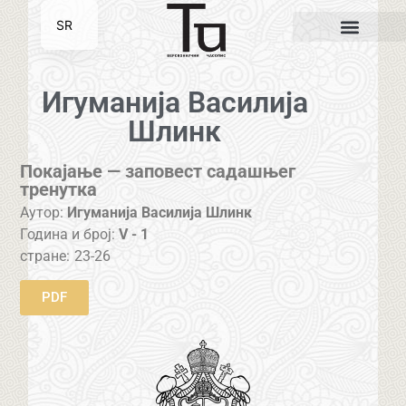
SR
EN
Игуманија Василија
Шлинк
Покајање — заповест садашњег
тренутка
Аутор:
Игуманија Василија Шлинк
Година и број:
V - 1
стране:
23-26
PDF