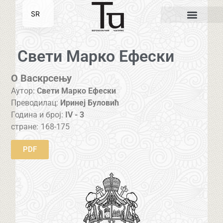
SR
EN
Свети Марко Ефески
О Васкрсењу
Аутор:
Свети Марко Ефески
Преводилац:
Иринеј Буловић
Година и број:
IV - 3
стране:
168-175
PDF