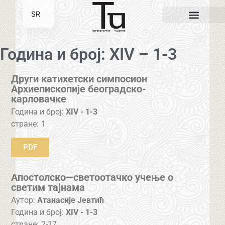
SR
EN
Година и број: XIV – 1-3
Други катихетски симпосион
Архиепископије београдско-
карловачке
Година и број:
XIV - 1-3
стране:
1
PDF
Апостолско—светоотачко учење о
светим тајнама
Аутор:
Атанасије Јевтић
Година и број:
XIV - 1-3
стране:
2-17