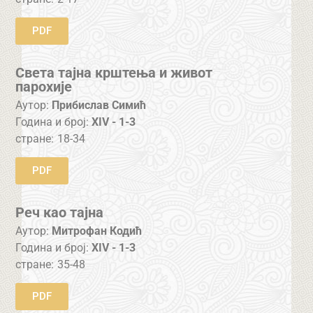
PDF
Света тајна крштења и живот
парохије
Аутор:
Прибислав Симић
Година и број:
XIV - 1-3
стране:
18-34
PDF
Реч као тајна
Аутор:
Митрофан Кодић
Година и број:
XIV - 1-3
стране:
35-48
PDF