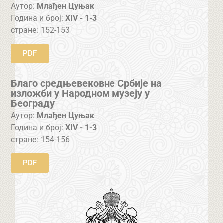
Аутор:
Млађен Цуњак
Година и број:
XIV - 1-3
стране:
152-153
PDF
Благо средњевековне Србије на
изложби у Народном музеју у
Београду
Аутор:
Млађен Цуњак
Година и број:
XIV - 1-3
стране:
154-156
PDF