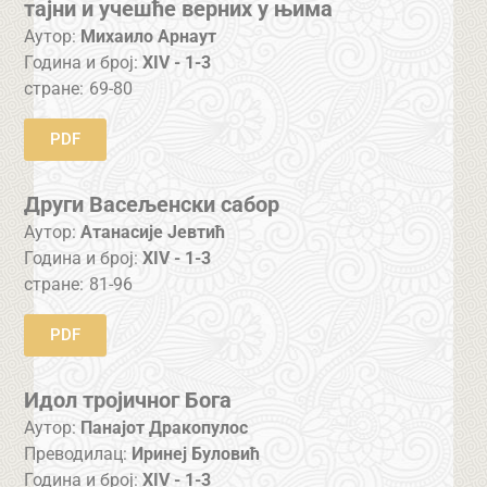
тајни и учешће верних у њима
Аутор:
Михаило Арнаут
Година и број:
XIV - 1-3
стране:
69-80
PDF
Други Васељенски сабор
Аутор:
Атанасије Јевтић
Година и број:
XIV - 1-3
стране:
81-96
PDF
Идол тројичног Бога
Аутор:
Панајот Дракопулос
Преводилац:
Иринеј Буловић
Година и број:
XIV - 1-3