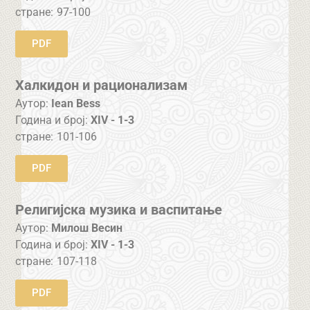
стране:
97-100
PDF
Халкидон и рационализам
Аутор:
Iean Bess
Година и број:
XIV - 1-3
стране:
101-106
PDF
Религијска музика и васпитање
Аутор:
Милош Весин
Година и број:
XIV - 1-3
стране:
107-118
PDF