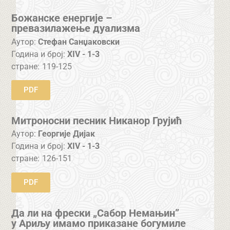
Божанске енергије –
превазилажење дуализма
Аутор:
Стефан Санџаковски
Година и број:
XIV - 1-3
стране:
119-125
PDF
Митроносни песник Никанор Грујић
Аутор:
Георгије Дијак
Година и број:
XIV - 1-3
стране:
126-151
PDF
Да ли на фрески „Сабор Немањин”
у Ариљу имамо приказане богумиле