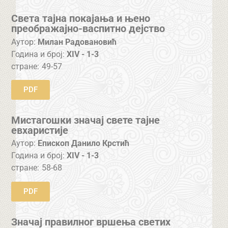
Света тајна покајања и њено
преображајно-васпитно дејство
Аутор:
Милан Радовановић
Година и број:
XIV - 1-3
стране:
49-57
PDF
Мистагошки значај свете тајне
евхаристије
Аутор:
Епископ Данило Крстић
Година и број:
XIV - 1-3
стране:
58-68
PDF
Значај правилног вршења светих