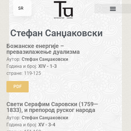
SR
EN
Стефан Санџаковски
Божанске енергије –
превазилажење дуализма
Аутор:
Стефан Санџаковски
Година и број:
XIV - 1-3
стране:
119-125
PDF
Свети Серафим Саровски (1759—
1833), и препород руског народа
Аутор:
Стефан Санџаковски
Година и број:
XV - 3-4