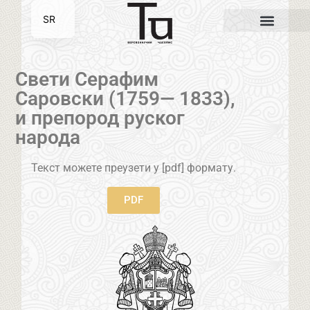
SR
EN
Свети Серафим
Саровски (1759— 1833),
и препород руског
народа
Текст можете преузети у [pdf] формату.
PDF