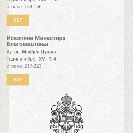
стране:
154-156
PDF
Ископине Манастира
Благовештења
Аутор:
Млађен Цуњак
Година и број:
XV - 3-4
стране:
217-223
PDF