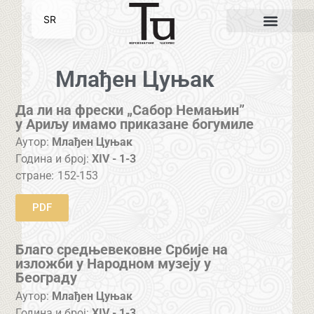
SR
EN
Млађен Цуњак
Да ли на фрески „Сабор Немањин”
у Ариљу имамо приказане богумиле
Аутор:
Млађен Цуњак
Година и број:
XIV - 1-3
стране:
152-153
PDF
Благо средњевековне Србије на
изложби у Народном музеју у
Београду
Аутор:
Млађен Цуњак
Година и број:
XIV - 1-3