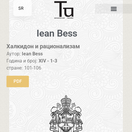
SR
EN
Iean Bess
Халкидон и рационализам
Аутор:
Iean Bess
Година и број:
XIV - 1-3
стране:
101-106
PDF