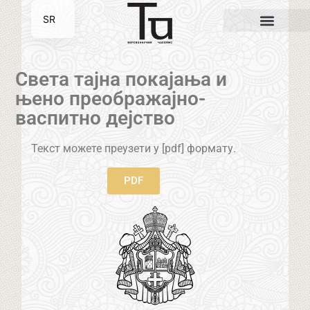
SR
EN
Света тајна покајања и
њено преображајно-
васпитно дејство
Текст можете преузети у [pdf] формату.
PDF