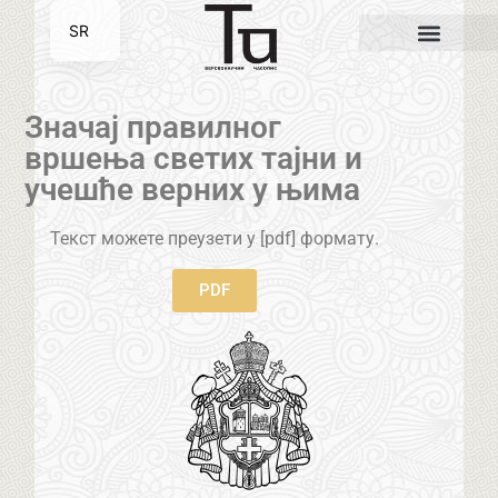
SR
EN
Значај правилног
вршења светих тајни и
учешће верних у њима
Текст можете преузети у [pdf] формату.
PDF