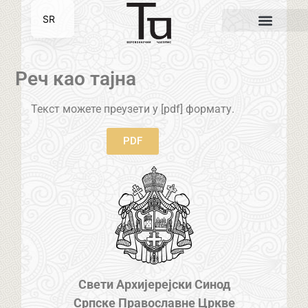
SR
EN
Реч као тајна
Текст можете преузети у [pdf] формату.
PDF
Свети Архијерејски Синод
Српске Православне Цркве